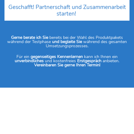
Geschafft! Partnerschaft und Zusammenarbeit
starten! ​
Gerne berate ich Sie
bereits bei der Wahl des Produktpakets
während der Testphase
und begleite Sie
während des gesamten
Umsetzungsprozesses.
Für ein
gegenseitiges Kennenlernen
kann ich Ihnen ein
unverbindliches
und kostenfreies
Erstgespräch
anbieten.
Vereinbaren Sie gerne Ihren Termin!